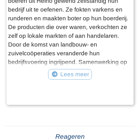
boeren uit Heino gewend zelfstandig hun
bedrijf uit te oefenen. Ze fokten varkens en
runderen en maakten boter op hun boerderij.
De producten die over waren, verkochten ze
zelf op lokale markten of aan handelaren.
Door de komst van landbouw- en
zuivelcoöperaties veranderde hun
bedrijfsvoering ingrijpend. Samenwerking op
basis van solidariteit was voortaan de
Lees meer
boodschap. De eerste stoomzuivelfabriek in
Heino werd in 1901 opgericht door de
gebroeders Maas: fabrikanten uit Wijhe, en de
gebroeders Lugard: handelaren-exporteurs uit
Deventer. Na negen jaar
Reageren