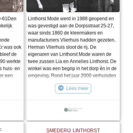
59-61Den
Linthorst Mode werd in 1988 geopend en
kelijk
was gevestigd aan de Dorpsstraat 25-27,
waar sinds 1860 de kleermakers en
oonde
manufacturiers Vlierhuis hadden gezeten.
Er was ook
Herman Vlierhuis sloot de rij. De
bleef de
eigenaren van Linthorst Mode waren de
890 werkte
twee zussen Lia en Annelies Linthorst. De
s huis- en
winkel was een begrip in het dorp én in de
 er een
omgeving. Rond het jaar 2000 verhuisden
n het pand
Annelies en Lia Linthorst hun modewinkel
Lees meer
hms op
naar Haarstraat 2, waar hun vader Anton
 met
Linthorst eerder een smederij, maar op dat
op dit
moment een cadeauwinkel had, Het
Toen zij
Geschenkenhuis. Medewerkster van het
omst van
eerste uur was Irma Eijkelkamp, maar ook
Mari
F
SMEDERIJ LINTHORST