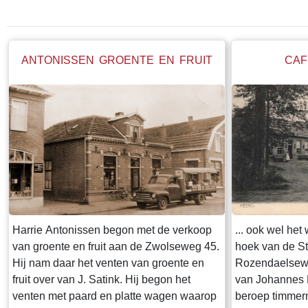
ANTONISSEN GROENTE EN FRUIT
CAF
Harrie Antonissen begon met de verkoop
... ook wel he
van groente en fruit aan de Zwolseweg 45.
hoek van de S
Hij nam daar het venten van groente en
Rozendaelsew
fruit over van J. Satink. Hij begon het
van Johannes 
venten met paard en platte wagen waarop
beroep timmer