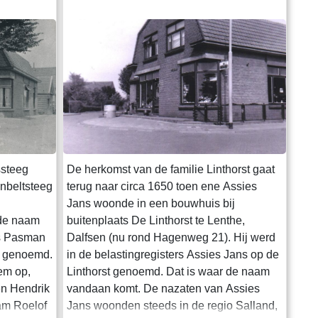
steeg
De herkomst van de familie Linthorst gaat
nbeltsteeg
terug naar circa 1650 toen ene Assies
Jans woonde in een bouwhuis bij
 de naam
buitenplaats De Linthorst te Lenthe,
is Pasman
Dalfsen (nu rond Hagenweg 21). Hij werd
rd genoemd.
in de belastingregisters Assies Jans op de
hem op,
Linthorst genoemd. Dat is waar de naam
en Hendrik
vandaan komt. De nazaten van Assies
am Roelof
Jans woonden steeds in de regio Salland,