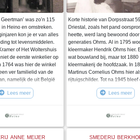
n Geertman’ was zo’n 115
Korte historie van Dorpsstraat 
p in Heino en omstreken.
Driestal, zoals het pand oorspron
injaren kon je er van alles
heette, werd lang bewoond door
eding tot levensmiddelen.
generaties Ohms. Al in 1795 w
Kramer of Het Woltershuis
kleermaker Hendrik Ohms hier. 
iet de eerste winkelier op
wat bouwland bij, maar tot 1880 
in 1764 was hier de winkel
kleermakerij de hoofdzaak. In 1
een ver familielid van de
Martinus Cornelius Ohms hier al
n, namelijk de uit België
rijtuigschilder. Tot na 1945 bleef
oldus Wolters. Hij was
schildersbedrijf zonder winkel i
Lees meer
Lees meer
lier in kruideniers- en
gevestigd. In 1910 had Tinus O
dbouwer en lid van de raad
Dorpsstraat 61 een kapperszaak
te Heino. Zijn pand aan de
sigarenhandel. De laatste Ohms 
6 werd eerst Knijpers en
adres was kapster Marta Ohms. 
n
overleed, kwam het pand vrij. K
Cor en Annie
RIJ ANNE MEIJER
SMEDERIJ BERKHO