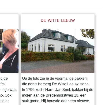
DE WITTE LEEUW
ng de
Op de foto zie je de voormalige bakkerij
fra
die naast herberg De Witte Leeuw stond.
innige was
In 1796 kocht Harm Jan Snel, bakker bij de
no. Ook
molen aan de Bredenhorstweg 13, een
nie en
stuk grond. Hij bouwde daar een nieuwe