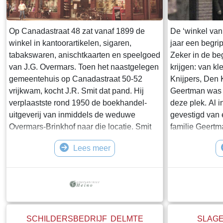
Op Canadastraat 48 zat vanaf 1899 de
De ‘winkel va
winkel in kantoorartikelen, sigaren,
jaar een begri
tabakswaren, anischtkaarten en speelgoed
Zeker in de beg
van J.G. Overmars. Toen het naastgelegen
krijgen: van kl
gemeentehuis op Canadastraat 50-52
Knijpers, Den 
vrijkwam, kocht J.R. Smit dat pand. Hij
Geertman was n
verplaastste rond 1950 de boekhandel-
deze plek. Al 
uitgeverij van inmiddels de weduwe
gevestigd van 
Overmars-Brinkhof naar die locatie. Smit
familie Geertma
was kassier van de Boerenleenbank en
afkomstige Arn
Lees meer
handelde de bankzaken af vanuit zijn huis.
koopman, winke
Mevrouw Smit-Overmars hield de winkel
ellewaren, lan
draaiend. De Boerenleenbank kreeg in
van de gemeen
1960 een eigen bankgebouw aan de
Canadastraat 1
Marktstraat en de werkzaamheden van
later zowel De
Smit werden daarnaartoe verplaa
SCHILDERSBEDRIJF DELMTE
SLAGE