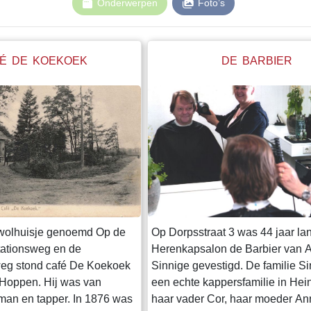
Onderwerpen
Foto’s
É DE KOEKOEK
DE BARBIER
t wolhuisje genoemd Op de
Op Dorpsstraat 3 was 44 jaar la
tationsweg en de
Herenkapsalon de Barbier van A
eg stond café De Koekoek
Sinnige gevestigd. De familie S
Hoppen. Hij was van
een echte kappersfamilie in Hei
man en tapper. In 1876 was
haar vader Cor, haar moeder An