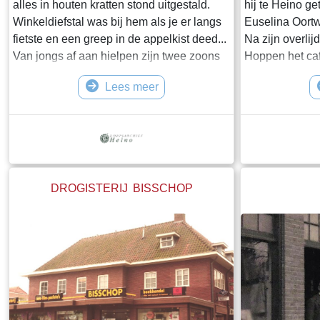
alles in houten kratten stond uitgestald.
hij te Heino g
Winkeldiefstal was bij hem als je er langs
Euselina Oortw
fietste en een greep in de appelkist deed...
Na zijn overlij
Van jongs af aan hielpen zijn twee zoons
Hoppen het café
Gerard en Jan hun vader al met zijn
woonruimte ve
Lees meer
ventwijk in Heino. In 1953 opende hij een
Zij overleed in
groentewinkel aan Dorpsstraat Oosteinde
leeftijd. Een 
(nu Canadastraat 48). Hij had ook een
jongste zoon 
zelfbedieningszaak die was aangesloten
met Anna Maria 
bij de VéGé (Verkoo
moeder gaan 
DROGISTERIJ BISSCHOP