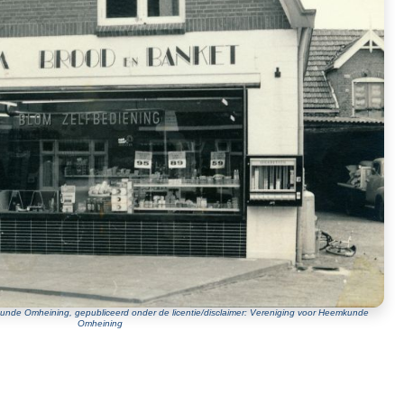
unde Omheining, gepubliceerd onder de licentie/disclaimer: Vereniging voor Heemkunde
Omheining