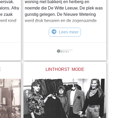
persvak.
woning met bakkerij en herberg en
alons. Afra
noemde die De Witte Leeuw. De plek was
de zaak
gunstig gelegen. De Nieuwe Wetering
werd rond
werd druk bevaren en de zogenaamde
 en 5
zompen (platbodems) konden hier ook
Lees meer
hoorde bij
makkelijk aanleggen. Langs de Nieuwe
ie kwam
Wetering liep bovendien de belangrijkste
werken,
verbindingsweg Zwolle-Raalte met een
ij
aftakking naar Deventer. Bovendien kwam
 Daarna
vlak daarnaast het Holtermanspad uit, het
kerkpad en voetpad van
E
LINTHORST MODE