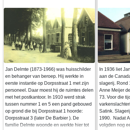
Jan Delmte (1873-1966) was huisschilder
In 1936 liet J
en behanger van beroep. Hij werkte in
aan de Canadas
eerste instantie op Dorpsstraat 1 met zijn
slagerij. Rond 
personeel. Daar moest hij de ruimtes delen
Anne Meijer de
met het postkantoor. In 1910 werd strak
73. Voor die ti
tussen nummer 1 en 5 een pand gebouwd
varkenslachteri
op grond die bij Dorpsstraat 1 hoorde:
Satink. Slagerij
Dorpsstraat 3 (later De Barbier ). De
1990. Nadat An
familie Delmte woonde en werkte hier tot
volgden nog ee