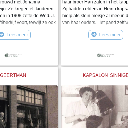
etrouwd met Johanna
haar broer Han zaten in het kap
ijn. Ze kregen elf kinderen.
Zij hadden elders in Heino kaps
den in 1908 zette de Wed. J.
hielp als klein meisje al mee in 
bedrijf voort, terwijl ze ook
van haar ouders. Het pand zelf 
rhuurde aan kostgangers.
1910 strak tussen Dorpsstraat 1
Lees meer
Lees meer
 1925 te Heino op 78-jarige
gebouwd op een stuk grond dat 
paar jaar daarvoor was de
Dorpsstraat 1. In eerste instant
Johannes Hubertus getrouwd
schilder Delmte hier wonen en 
Geerts. Zij waren bij zijn
maar het pand werd te klein en h
inwonen. Maar omd
verhuisde naar Dorpsstraat 30.
betrok in 1913 v
GEERTMAN
KAPSALON SINNIG