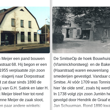
an Meijer een pand bouwen
De SmitseOp de hoek Bouwhuis
traat 68. Hij begon er een
(Vlaminckhorstweg) en de Bake
1955 verplaatste zijn zoon
(Haarstraat) waren eeuwenlang
 slagerij naar Dorpsstraat
smederijen gevestigd. Vandaar
jd zat daar sinds 1890 de
Smitse. Al vóór 1709 was Tonn
j van G.H. Satink en later H.
hier 'de olde smit', zoals hij we
 Meijer bleef hier tot rond
In 1738 volgt zijn zoon Jurriën 
ne Meijer de zaak sloot,
gevolgd door Hendrik de Graaf 
n paar andere winkels:
Jan Schuurman. Rond 1890 kw